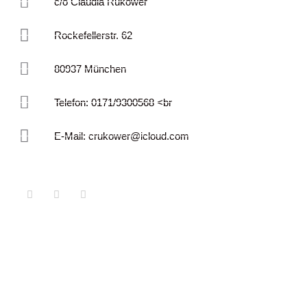
c/o Claudia Rukower
Rockefellerstr. 62
80937 München
Telefon: 0171/9300568 <br
E-Mail: crukower@icloud.com